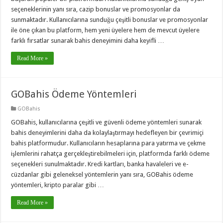
seçeneklerinin yanı sıra, cazip bonuslar ve promosyonlar da
sunmaktadır. Kullanıcılarına sunduğu çeşitli bonuslar ve promosyonlar
ile öne çıkan bu platform, hem yeni üyelere hem de mevcut üyelere
farklı fırsatlar sunarak bahis deneyimini daha keyifli …
Read More »
GOBahis Ödeme Yöntemleri
GOBahis
GOBahis, kullanıcılarına çeşitli ve güvenli ödeme yöntemleri sunarak
bahis deneyimlerini daha da kolaylaştırmayı hedefleyen bir çevrimiçi
bahis platformudur. Kullanıcıların hesaplarına para yatırma ve çekme
işlemlerini rahatça gerçekleştirebilmeleri için, platformda farklı ödeme
seçenekleri sunulmaktadır. Kredi kartları, banka havaleleri ve e-
cüzdanlar gibi geleneksel yöntemlerin yanı sıra, GOBahis ödeme
yöntemleri, kripto paralar gibi …
Read More »