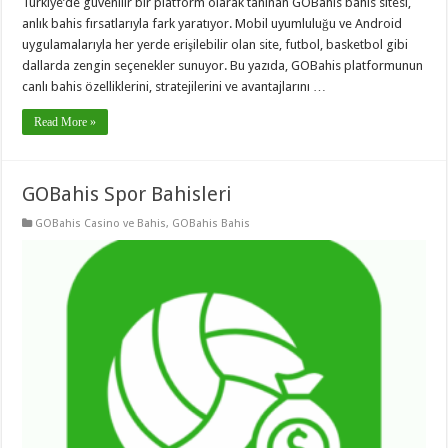
Türkiye’de güvenilir bir platform olarak tanınan GOBahis bahis sitesi,
anlık bahis fırsatlarıyla fark yaratıyor. Mobil uyumluluğu ve Android
uygulamalarıyla her yerde erişilebilir olan site, futbol, basketbol gibi
dallarda zengin seçenekler sunuyor. Bu yazıda, GOBahis platformunun
canlı bahis özelliklerini, stratejilerini ve avantajlarını …
Read More »
GOBahis Spor Bahisleri
GOBahis Casino ve Bahis
,
GOBahis Bahis