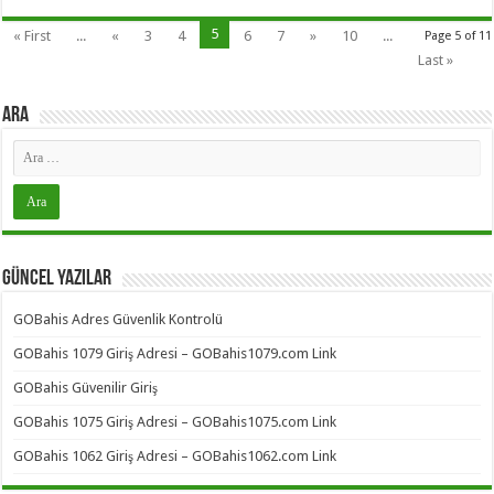
5
« First
...
«
3
4
6
7
»
10
...
Page 5 of 11
Last »
Ara
Güncel Yazılar
GOBahis Adres Güvenlik Kontrolü
GOBahis 1079 Giriş Adresi – GOBahis1079.com Link
GOBahis Güvenilir Giriş
GOBahis 1075 Giriş Adresi – GOBahis1075.com Link
GOBahis 1062 Giriş Adresi – GOBahis1062.com Link