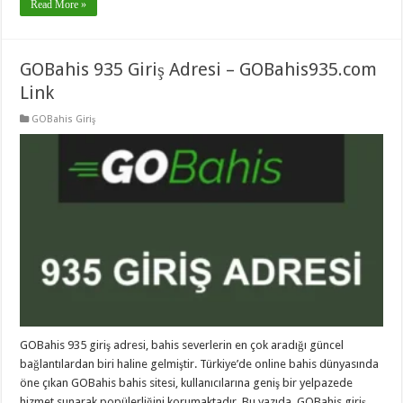
Read More »
GOBahis 935 Giriş Adresi – GOBahis935.com
Link
GOBahis Giriş
GOBahis 935 giriş adresi, bahis severlerin en çok aradığı güncel
bağlantılardan biri haline gelmiştir. Türkiye’de online bahis dünyasında
öne çıkan GOBahis bahis sitesi, kullanıcılarına geniş bir yelpazede
hizmet sunarak popülerliğini korumaktadır. Bu yazıda, GOBahis giriş