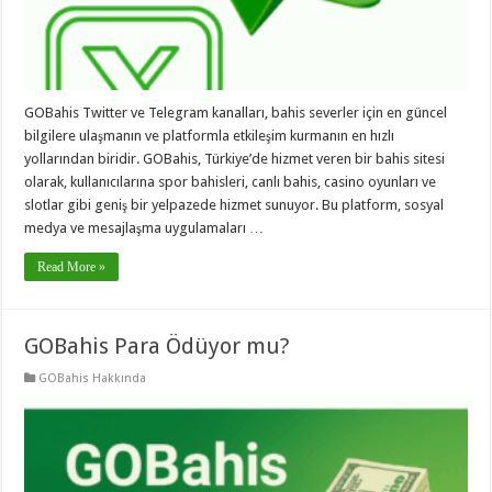
GOBahis Twitter ve Telegram kanalları, bahis severler için en güncel
bilgilere ulaşmanın ve platformla etkileşim kurmanın en hızlı
yollarından biridir. GOBahis, Türkiye’de hizmet veren bir bahis sitesi
olarak, kullanıcılarına spor bahisleri, canlı bahis, casino oyunları ve
slotlar gibi geniş bir yelpazede hizmet sunuyor. Bu platform, sosyal
medya ve mesajlaşma uygulamaları …
Read More »
GOBahis Para Ödüyor mu?
GOBahis Hakkında