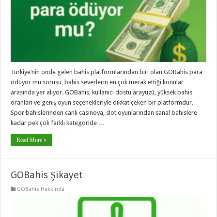
Türkiye’nin önde gelen bahis platformlarından biri olan GOBahis para
ödüyor mu sorusu, bahis severlerin en çok merak ettiği konular
arasında yer alıyor. GOBahis, kullanıcı dostu arayüzü, yüksek bahis
oranları ve geniş oyun seçenekleriyle dikkat çeken bir platformdur.
Spor bahislerinden canlı casinoya, slot oyunlarından sanal bahislere
kadar pek çok farklı kategoride …
Read More »
GOBahis Şikayet
GOBahis Hakkında