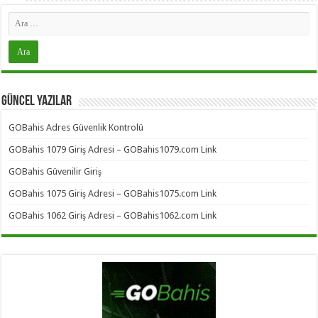
Güncel Yazılar
GOBahis Adres Güvenlik Kontrolü
GOBahis 1079 Giriş Adresi – GOBahis1079.com Link
GOBahis Güvenilir Giriş
GOBahis 1075 Giriş Adresi – GOBahis1075.com Link
GOBahis 1062 Giriş Adresi – GOBahis1062.com Link