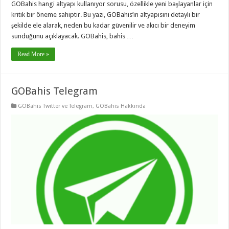
GOBahis hangi altyapı kullanıyor sorusu, özellikle yeni başlayanlar için
kritik bir öneme sahiptir. Bu yazı, GOBahis’in altyapısını detaylı bir
şekilde ele alarak, neden bu kadar güvenilir ve akıcı bir deneyim
sunduğunu açıklayacak. GOBahis, bahis …
Read More »
GOBahis Telegram
GOBahis Twitter ve Telegram
,
GOBahis Hakkında