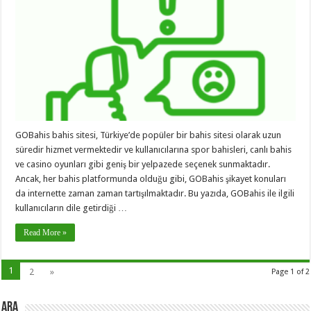
GOBahis bahis sitesi, Türkiye’de popüler bir bahis sitesi olarak uzun
süredir hizmet vermektedir ve kullanıcılarına spor bahisleri, canlı bahis
ve casino oyunları gibi geniş bir yelpazede seçenek sunmaktadır.
Ancak, her bahis platformunda olduğu gibi, GOBahis şikayet konuları
da internette zaman zaman tartışılmaktadır. Bu yazıda, GOBahis ile ilgili
kullanıcıların dile getirdiği …
Read More »
1
2
»
Page 1 of 2
Ara