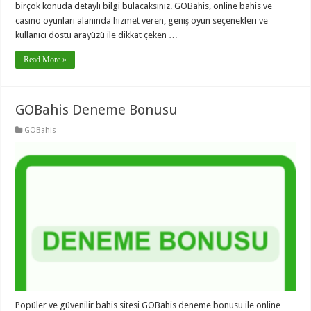
birçok konuda detaylı bilgi bulacaksınız. GOBahis, online bahis ve
casino oyunları alanında hizmet veren, geniş oyun seçenekleri ve
kullanıcı dostu arayüzü ile dikkat çeken …
Read More »
GOBahis Deneme Bonusu
GOBahis
Popüler ve güvenilir bahis sitesi GOBahis deneme bonusu ile online