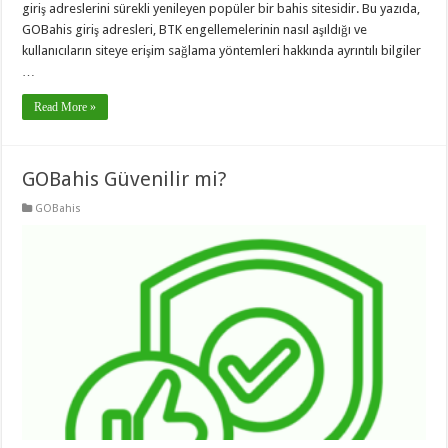
giriş adreslerini sürekli yenileyen popüler bir bahis sitesidir. Bu yazıda,
GOBahis giriş adresleri, BTK engellemelerinin nasıl aşıldığı ve
kullanıcıların siteye erişim sağlama yöntemleri hakkında ayrıntılı bilgiler
…
Read More »
GOBahis Güvenilir mi?
GOBahis