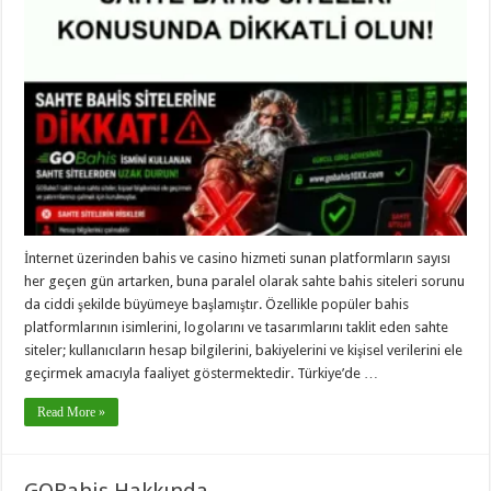
İnternet üzerinden bahis ve casino hizmeti sunan platformların sayısı
her geçen gün artarken, buna paralel olarak sahte bahis siteleri sorunu
da ciddi şekilde büyümeye başlamıştır. Özellikle popüler bahis
platformlarının isimlerini, logolarını ve tasarımlarını taklit eden sahte
siteler; kullanıcıların hesap bilgilerini, bakiyelerini ve kişisel verilerini ele
geçirmek amacıyla faaliyet göstermektedir. Türkiye’de …
Read More »
GOBahis Hakkında