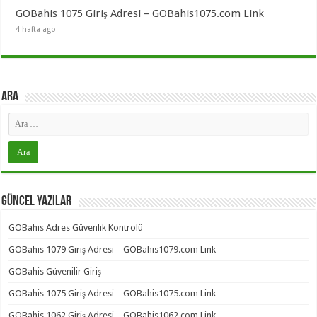
GOBahis 1075 Giriş Adresi – GOBahis1075.com Link
4 hafta ago
Ara
Güncel Yazılar
GOBahis Adres Güvenlik Kontrolü
GOBahis 1079 Giriş Adresi – GOBahis1079.com Link
GOBahis Güvenilir Giriş
GOBahis 1075 Giriş Adresi – GOBahis1075.com Link
GOBahis 1062 Giriş Adresi – GOBahis1062.com Link