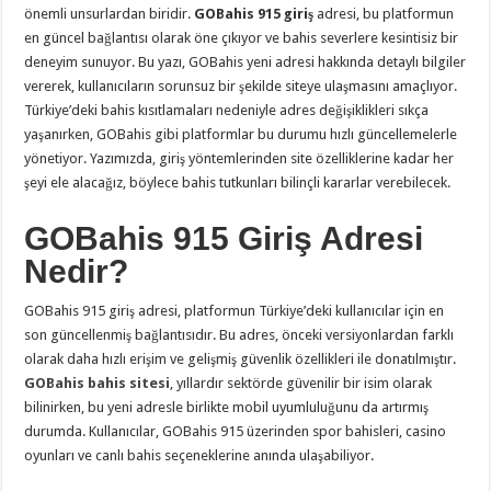
önemli unsurlardan biridir.
GOBahis 915 giriş
adresi, bu platformun
en güncel bağlantısı olarak öne çıkıyor ve bahis severlere kesintisiz bir
deneyim sunuyor. Bu yazı, GOBahis yeni adresi hakkında detaylı bilgiler
vererek, kullanıcıların sorunsuz bir şekilde siteye ulaşmasını amaçlıyor.
Türkiye’deki bahis kısıtlamaları nedeniyle adres değişiklikleri sıkça
yaşanırken, GOBahis gibi platformlar bu durumu hızlı güncellemelerle
yönetiyor. Yazımızda, giriş yöntemlerinden site özelliklerine kadar her
şeyi ele alacağız, böylece bahis tutkunları bilinçli kararlar verebilecek.
GOBahis 915 Giriş Adresi
Nedir?
GOBahis 915 giriş adresi, platformun Türkiye’deki kullanıcılar için en
son güncellenmiş bağlantısıdır. Bu adres, önceki versiyonlardan farklı
olarak daha hızlı erişim ve gelişmiş güvenlik özellikleri ile donatılmıştır.
GOBahis bahis sitesi
, yıllardır sektörde güvenilir bir isim olarak
bilinirken, bu yeni adresle birlikte mobil uyumluluğunu da artırmış
durumda. Kullanıcılar, GOBahis 915 üzerinden spor bahisleri, casino
oyunları ve canlı bahis seçeneklerine anında ulaşabiliyor.