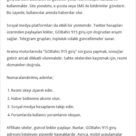
kullanmaktır. Site yönetimi, e-posta veya SMS ile bildirimler gönderir.
Bu sayede, kullanıcılar anında haberdar olur.
Sosyal medya platformları da etkili bir yöntemdir. Twitter hesapları
üzerinden paylaşılan linkler, GOBahis 915 giriş için doğrudan erişim
sağlar. Telegram grupları, topluluk odaklı güncellemeler sunar.
Arama motorlarında “GOBahis 915 giriş” sorgusu yapmak, sonuçlar
getirir ancak dikkatli olunmalıdır. Sahte sitelerden kaçınmak için, resmi
domainleri doğrula.
Numaralandırılmış adımlar;
Resmi siteyi ziyaret edin.
Haber bültenine abone olun.
Sosyal medya hesaplarını takip edin.
Forumlarda kullanıcı yorumlarını okuyun.
Affiliate siteler, güncel linkler paylaşır. Bunlar, GOBahis 915 giriş
adresini listeleyen güvenilir kaynaklardır. Ayrıca, mobil uygulamalar