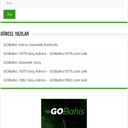
Güncel Yazılar
GOBahis Adres Güvenlik Kontrolü
GOBahis 1079 Giriş Adresi – GOBahis1079.com Link
GOBahis Güvenilir Giriş
GOBahis 1075 Giriş Adresi – GOBahis1075.com Link
GOBahis 1062 Giriş Adresi – GOBahis1062.com Link