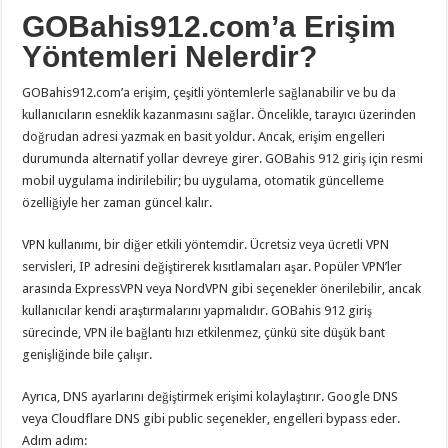
GOBahis912.com’a Erişim
Yöntemleri Nelerdir?
GOBahis912.com’a erişim, çeşitli yöntemlerle sağlanabilir ve bu da
kullanıcıların esneklik kazanmasını sağlar. Öncelikle, tarayıcı üzerinden
doğrudan adresi yazmak en basit yoldur. Ancak, erişim engelleri
durumunda alternatif yollar devreye girer. GOBahis 912 giriş için resmi
mobil uygulama indirilebilir; bu uygulama, otomatik güncelleme
özelliğiyle her zaman güncel kalır.
VPN kullanımı, bir diğer etkili yöntemdir. Ücretsiz veya ücretli VPN
servisleri, IP adresini değiştirerek kısıtlamaları aşar. Popüler VPN’ler
arasında ExpressVPN veya NordVPN gibi seçenekler önerilebilir, ancak
kullanıcılar kendi araştırmalarını yapmalıdır. GOBahis 912 giriş
sürecinde, VPN ile bağlantı hızı etkilenmez, çünkü site düşük bant
genişliğinde bile çalışır.
Ayrıca, DNS ayarlarını değiştirmek erişimi kolaylaştırır. Google DNS
veya Cloudflare DNS gibi public seçenekler, engelleri bypass eder.
Adım adım: