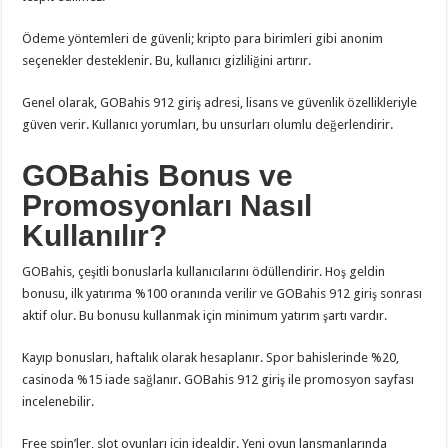
Ödeme yöntemleri de güvenli; kripto para birimleri gibi anonim
seçenekler desteklenir. Bu, kullanıcı gizliliğini artırır.
Genel olarak, GOBahis 912 giriş adresi, lisans ve güvenlik özellikleriyle
güven verir. Kullanıcı yorumları, bu unsurları olumlu değerlendirir.
GOBahis Bonus ve
Promosyonları Nasıl
Kullanılır?
GOBahis, çeşitli bonuslarla kullanıcılarını ödüllendirir. Hoş geldin
bonusu, ilk yatırıma %100 oranında verilir ve GOBahis 912 giriş sonrası
aktif olur. Bu bonusu kullanmak için minimum yatırım şartı vardır.
Kayıp bonusları, haftalık olarak hesaplanır. Spor bahislerinde %20,
casinoda %15 iade sağlanır. GOBahis 912 giriş ile promosyon sayfası
incelenebilir.
Free spin’ler, slot oyunları için idealdir. Yeni oyun lansmanlarında