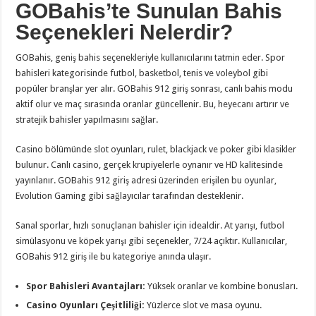
GOBahis’te Sunulan Bahis
Seçenekleri Nelerdir?
GOBahis, geniş bahis seçenekleriyle kullanıcılarını tatmin eder. Spor
bahisleri kategorisinde futbol, basketbol, tenis ve voleybol gibi
popüler branşlar yer alır. GOBahis 912 giriş sonrası, canlı bahis modu
aktif olur ve maç sırasında oranlar güncellenir. Bu, heyecanı artırır ve
stratejik bahisler yapılmasını sağlar.
Casino bölümünde slot oyunları, rulet, blackjack ve poker gibi klasikler
bulunur. Canlı casino, gerçek krupiyelerle oynanır ve HD kalitesinde
yayınlanır. GOBahis 912 giriş adresi üzerinden erişilen bu oyunlar,
Evolution Gaming gibi sağlayıcılar tarafından desteklenir.
Sanal sporlar, hızlı sonuçlanan bahisler için idealdir. At yarışı, futbol
simülasyonu ve köpek yarışı gibi seçenekler, 7/24 açıktır. Kullanıcılar,
GOBahis 912 giriş ile bu kategoriye anında ulaşır.
Spor Bahisleri Avantajları:
Yüksek oranlar ve kombine bonusları.
Casino Oyunları Çeşitliliği:
Yüzlerce slot ve masa oyunu.