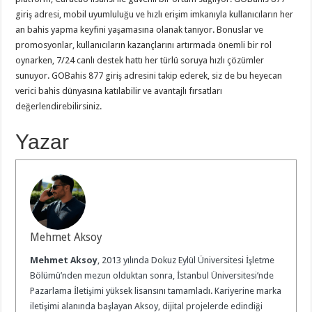
giriş adresi, mobil uyumluluğu ve hızlı erişim imkanıyla kullanıcıların her
an bahis yapma keyfini yaşamasına olanak tanıyor. Bonuslar ve
promosyonlar, kullanıcıların kazançlarını artırmada önemli bir rol
oynarken, 7/24 canlı destek hattı her türlü soruya hızlı çözümler
sunuyor. GOBahis 877 giriş adresini takip ederek, siz de bu heyecan
verici bahis dünyasına katılabilir ve avantajlı fırsatları
değerlendirebilirsiniz.
Yazar
Mehmet Aksoy
Mehmet Aksoy
, 2013 yılında Dokuz Eylül Üniversitesi İşletme
Bölümü’nden mezun olduktan sonra, İstanbul Üniversitesi’nde
Pazarlama İletişimi yüksek lisansını tamamladı. Kariyerine marka
iletişimi alanında başlayan Aksoy, dijital projelerde edindiği