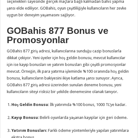
seçenekleri sayesinde gerçek maçlara bağlı kalmadan bahis yapma
şansı elde ediliyor. GOBahis, oyun çeşitliliğiyle kullanıcıların her zevke
uygun bir deneyim yaşamasını sağlıyor.
GOBahis 877 Bonus ve
Promosyonlar
GOBahis 877 giriş adresi, kullanıcılarına sunduğu cazip bonuslarla
dikkat çekiyor. Yeni üyeler için hoş geldin bonusu, mevcut kullanıcılar
için ise kayıp bonusları ve yatırım bonusları gibi çeşitli promosyonlar
mevcut. Örneğin, ilk para yatırma işleminde %100 oranında hoş geldin
bonusu, kullanıcıların bakiyesini ikiye katlama şansı sunuyor. Ayrıca,
GOBahis 877 giriş adresi üzerinden sunulan deneme bonusu, yeni
kullanıcıların siteyi risksiz bir şekilde denemesine olanak tanıyor.
Hoş Geldin Bonusu
: İlk yatırımda %100 bonus, 1000 TL’ye kadar.
Kayıp Bonusu
: Belirli oyunlarda yaşanan kayıplar için geri ödeme.
Yatırım Bonusları
: Farklı ödeme yöntemleriyle yapılan yatırımlara
ekstra bonus.