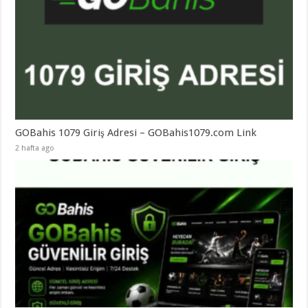
GOBahis 1079 Giriş Adresi – GOBahis1079.com Link
2 hafta ago