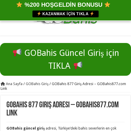
%200 HOŞGELDİN BONUSU
KAZANMAK İÇİN TIKLA
GOBahis Güncel Giriş için
TIKLA
Ana Sayfa
/
GOBahis Giriş
/
GOBahis 877 Giriş Adresi – GOBahis877.com
Link
GOBahis 877 Giriş Adresi – GOBahis877.com
Link
GOBahis güncel giriş
adresi, Türkiye’deki bahis severlerin en çok