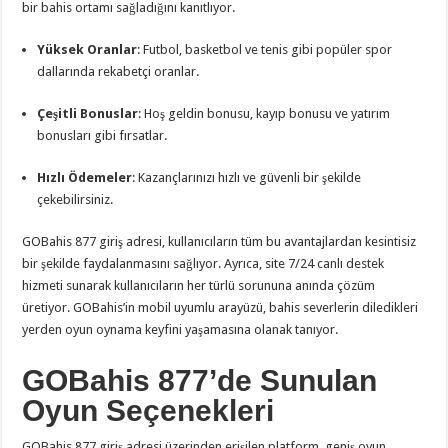
bir bahis ortamı sağladığını kanıtlıyor.
Yüksek Oranlar
: Futbol, basketbol ve tenis gibi popüler spor
dallarında rekabetçi oranlar.
Çeşitli Bonuslar
: Hoş geldin bonusu, kayıp bonusu ve yatırım
bonusları gibi fırsatlar.
Hızlı Ödemeler
: Kazançlarınızı hızlı ve güvenli bir şekilde
çekebilirsiniz.
GOBahis 877 giriş adresi, kullanıcıların tüm bu avantajlardan kesintisiz
bir şekilde faydalanmasını sağlıyor. Ayrıca, site 7/24 canlı destek
hizmeti sunarak kullanıcıların her türlü sorununa anında çözüm
üretiyor. GOBahis’in mobil uyumlu arayüzü, bahis severlerin diledikleri
yerden oyun oynama keyfini yaşamasına olanak tanıyor.
GOBahis 877’de Sunulan
Oyun Seçenekleri
GOBahis 877 giriş adresi üzerinden erişilen platform, geniş oyun