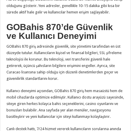
olduğunu gösterir. Yeni adresler, genellikle 10-15 dakika gibi kısa bir
sürede aktif hale gelir ve kullanıcılar hemen erişim sağlayabilir.
GOBahis 870’de Güvenlik
ve Kullanıcı Deneyimi
GOBahis 870 giriş adresinde güvenlik, site yönetimi tarafından en üst
düzeyde tutulur. Kullanıcıların kişisel ve finansal bilgileri, SSL şifreleme
teknolojisi ile korunur. Bu teknoloji, veri transferini güvenli hale
getirerek, üçüncü şahısların bilgilere erişimini engeller. Ayrıca, site
Curacao lisansına sahip olduğu için düzenli denetimlerden geçer ve
güvenilirlik standartlarını korur.
Kullanıcı deneyimi açısından, GOBahis 870 giriş hem masaüstü hem de
mobil cihazlarda optimize edilmiştir. Kullanıcı dostu arayüzü sayesinde,
siteye giren herkes kolayca bahis seçeneklerini, casino oyunlarını ve
bonusları bulabilir. Ana sayfada yer alan menüler, navigasyonu
basitleştirir ve yeni kullanıcılar için siteyi kullanmayı kolaylaştırır.
Canlı destek hattı, 7/24 hizmet vererek kullanıcıların sorularına anında