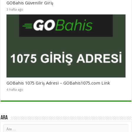
GOBahis Güvenilir Giriş
3 hafta ago
GOBahis 1075 Giriş Adresi – GOBahis1075.com Link
4 hafta ago
Ara