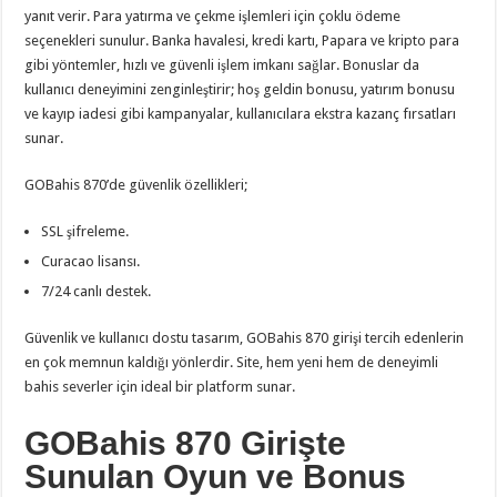
yanıt verir. Para yatırma ve çekme işlemleri için çoklu ödeme
seçenekleri sunulur. Banka havalesi, kredi kartı, Papara ve kripto para
gibi yöntemler, hızlı ve güvenli işlem imkanı sağlar. Bonuslar da
kullanıcı deneyimini zenginleştirir; hoş geldin bonusu, yatırım bonusu
ve kayıp iadesi gibi kampanyalar, kullanıcılara ekstra kazanç fırsatları
sunar.
GOBahis 870’de güvenlik özellikleri;
SSL şifreleme.
Curacao lisansı.
7/24 canlı destek.
Güvenlik ve kullanıcı dostu tasarım, GOBahis 870 girişi tercih edenlerin
en çok memnun kaldığı yönlerdir. Site, hem yeni hem de deneyimli
bahis severler için ideal bir platform sunar.
GOBahis 870 Girişte
Sunulan Oyun ve Bonus