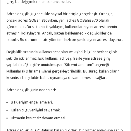
giriş, bu değişimlerin en sonuncusudur.
Adres değişikliği genellikle sayısal bir artışla gerçekleşir. Örneğin,
önceki adres GOBahis869 iken, yeni adres GOBahis870 olarak
güncellenir. Bu sistematik yaklaşım, kullanıcıların yeni adresi tahmin
etmesini kolaylaştırır. Ancak, bazen beklenmedik değişiklikler de
olabilir. Bu durumda, site yönetimi hızlı bir şekilde yeni adresi duyurur.
Değişiklik sırasında kullanıcı hesapları ve kişisel bilgiler herhangi bir
şekilde etkilenmez. Eski kullanıcı adı ve şifre ile yeni adrese giriş
yapılabilir. Eğer şifre unutulmuşsa, “Şifremi Unuttum” seçeneği
kullanılarak sıfırlama işlemi gerçekleştirilebilir. Bu süreç, kullanıcıların
kesintisiz bir şekilde bahis oynamaya devam etmesini sağlar.
Adres değişikliğinin nedenleri:
BTK erişim engellemeleri.
Kullanıcı güvenliğini sağlamak.
Hizmetin kesintisiz devam etmesi.
Adres değişikliği, GOBahis’in kullanıcı odaklı bir hizmet anlayışına sahip