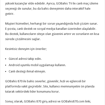
yüksek kazançlar elde edebilir. Ayrıca, GOBahis TV ile canlı maç izleme
seçeneği de sunulur, bu da bahis deneyimini daha interaktif hale
getirir.
Müşteri hizmetleri, herhangi bir sorun yaşandığında hızlı çözüm sunar.
E-posta, canlı destek ve sosyal medya kanalları üzerinden ulaşılabilir.
Bu destek, kullanıcıların siteye olan güvenini artırır ve sorunların en kısa
sürede çözülmesini sağlar.
Kesintisiz deneyim için öneriler;
Güncel adresi takip edin.
Android uyumlu mobil uygulamayı kullanın.
Canlı desteği ihmal etmeyin.
GOBahis 870 ile bahis severler, güvenilir, hızlı ve eğlenceli bir
platformda vakit geçirebilir. Site, kullanıcı memnuniyetini ön planda
tutarak sektördeki lider konumunu korur.
Sonuç olarak, GOBahis 870 giriş adresi ve GOBahis870.com linki,