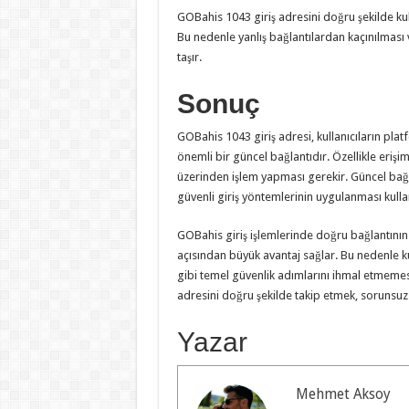
GOBahis 1043 giriş adresini doğru şekilde kull
Bu nedenle yanlış bağlantılardan kaçınılması
taşır.
Sonuç
GOBahis 1043 giriş adresi, kullanıcıların plat
önemli bir güncel bağlantıdır. Özellikle eriş
üzerinden işlem yapması gerekir. Güncel bağl
güvenli giriş yöntemlerinin uygulanması kulla
GOBahis giriş işlemlerinde doğru bağlantının
açısından büyük avantaj sağlar. Bu nedenle ku
gibi temel güvenlik adımlarını ihmal etmemesi ö
adresini doğru şekilde takip etmek, sorunsuz 
Yazar
Mehmet Aksoy