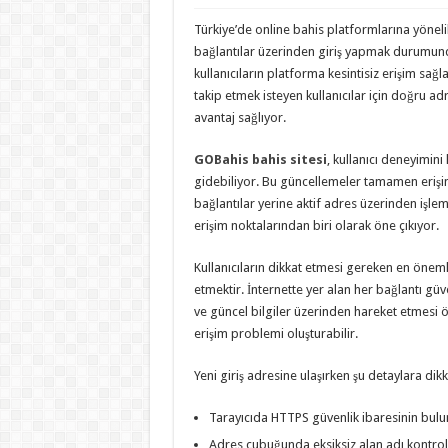
Türkiye’de online bahis platformlarına yönel
bağlantılar üzerinden giriş yapmak durumund
kullanıcıların platforma kesintisiz erişim sağ
takip etmek isteyen kullanıcılar için doğru a
avantaj sağlıyor.
GOBahis bahis sitesi
, kullanıcı deneyimini
gidebiliyor. Bu güncellemeler tamamen erişim s
bağlantılar yerine aktif adres üzerinden işl
erişim noktalarından biri olarak öne çıkıyor.
Kullanıcıların dikkat etmesi gereken en önemli
etmektir. İnternette yer alan her bağlantı güv
ve güncel bilgiler üzerinden hareket etmesi ön
erişim problemi oluşturabilir.
Yeni giriş adresine ulaşırken şu detaylara dikk
Tarayıcıda HTTPS güvenlik ibaresinin bul
Adres çubuğunda eksiksiz alan adı kontrol