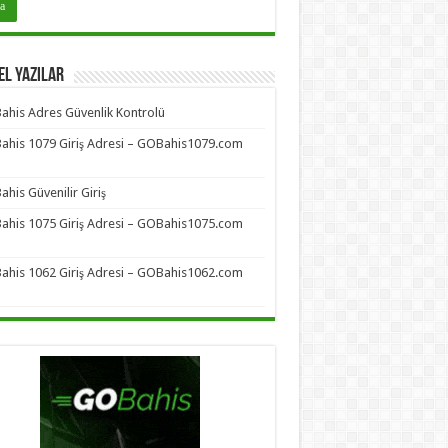
l Yazılar
his Adres Güvenlik Kontrolü
his 1079 Giriş Adresi – GOBahis1079.com
his Güvenilir Giriş
his 1075 Giriş Adresi – GOBahis1075.com
his 1062 Giriş Adresi – GOBahis1062.com