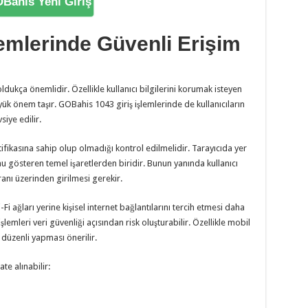
Bahis Yeni Giriş
emlerinde Güvenli Erişim
dukça önemlidir. Özellikle kullanıcı bilgilerini korumak isteyen
üyük önem taşır. GOBahis 1043 giriş işlemlerinde de kullanıcıların
iye edilir.
rtifikasına sahip olup olmadığı kontrol edilmelidir. Tarayıcıda yer
nu gösteren temel işaretlerden biridir. Bunun yanında kullanıcı
kranı üzerinden girilmesi gerekir.
-Fi ağları yerine kişisel internet bağlantılarını tercih etmesi daha
şlemleri veri güvenliği açısından risk oluşturabilir. Özellikle mobil
 düzenli yapması önerilir.
te alınabilir: