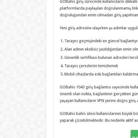
GOBahis giriş sürecinde kullanıcıların dikkatl
platformlarda paylaşılan doğrulanmamış linkle
doğruluğundan emin olmadan giriş yapılmam
Yeni giriş adresine ulaşırken şu adımlar uygul
Tarayıcı geçmişindeki en güncel bağlantıyı
Alan adının eksiksiz yazıldığından emin ol
Güvenlik sertifikası bulunan adresleri terc
Tarayıcı çerezlerini temizlemek
Mobil cihazlarda eski bağlantıları kaldırm
GOBahis 1043 giriş bağlantısı sayesinde kullan
önemli olan nokta, bağlantının gerçekten günc
yaşayan kullanıcıların VPN yerine doğru giriş 
GOBahis bahis sitesi kullanıcılarının büyük b
yaparak çözebilmektedir. Bu nedenle aktif ad