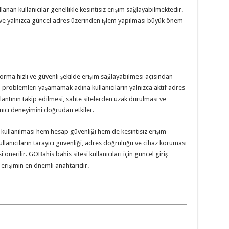
anan kullanıcılar genellikle kesintisiz erişim sağlayabilmektedir.
 ve yalnızca güncel adres üzerinden işlem yapılması büyük önem
forma hızlı ve güvenli şekilde erişim sağlayabilmesi açısından
im problemleri yaşamamak adına kullanıcıların yalnızca aktif adres
antının takip edilmesi, sahte sitelerden uzak durulması ve
nıcı deneyimini doğrudan etkiler.
 kullanılması hem hesap güvenliği hem de kesintisiz erişim
llanıcıların tarayıcı güvenliği, adres doğruluğu ve cihaz koruması
nerilir. GOBahis bahis sitesi kullanıcıları için güncel giriş
erişimin en önemli anahtarıdır.