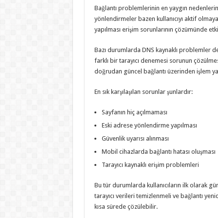
Bağlantı problemlerinin en yaygın nedenlerinde
yönlendirmeler bazen kullanıcıyı aktif olmaya
yapılması erişim sorunlarının çözümünde etkili
Bazı durumlarda DNS kaynaklı problemler de ya
farklı bir tarayıcı denemesi sorunun çözülmes
doğrudan güncel bağlantı üzerinden işlem yap
En sık karşılaşılan sorunlar şunlardır:
Sayfanın hiç açılmaması
Eski adrese yönlendirme yapılması
Güvenlik uyarısı alınması
Mobil cihazlarda bağlantı hatası oluşması
Tarayıcı kaynaklı erişim problemleri
Bu tür durumlarda kullanıcıların ilk olarak gü
tarayıcı verileri temizlenmeli ve bağlantı y
kısa sürede çözülebilir.